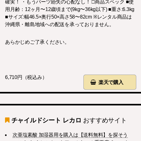
確実！ ・もうパーツ紛失の心配なし！ □商品スペック ■使
用月齢：12ヶ月〜12歳頃まで(9kg〜36kg以下) ■重さ:6.3kg
■サイズ:幅46.5×奥行50×高さ58〜82cm ※レンタル商品は
沖縄県・離島地域への配送を承っておりません。
あらかじめご了承ください。
6,710円（税込み）
楽天で購入
チャイルドシート レカロ
おすすめサイト
次亜塩素酸 加湿器用を購入は【送料無料】を探そう